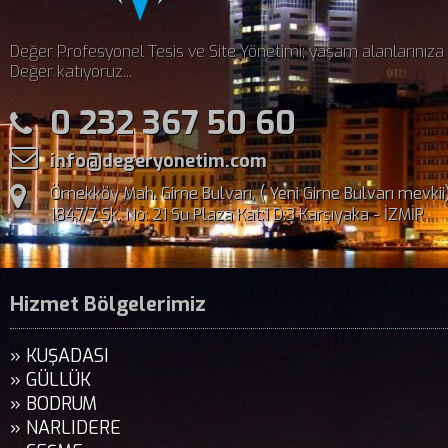
Değer Profesyonel Tesis ve Site Yönetimi; yaşam alanlarınıza
Değer katıyoruz...
0 232 367 50 60
info@degeryonetim.com
Örnekköy Mah. Girne Bulvarı, ( Yeni Girne Bulvarı mevkii
1847/7 Sk. No: 21 Su Plaza Kat:1 D:3 Karşıyaka - İZMİR
Hizmet Bölgelerimiz
» KUŞADASI
» GÜLLÜK
» BODRUM
» NARLIDERE